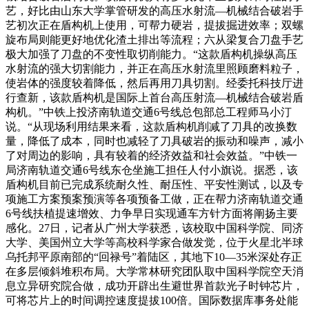
艺，好比由山东大学掌管研发的高压水射流—机械结合破岩手
艺初次正在盾构机上使用，可帮力硬岩，提拔掘进效率；双螺
旋布局则能更好地优化渣土排出等流程；六从梁复合刀盘手艺
极大加强了刀盘的不变性取切削能力。“这款盾构机操纵高压
水射流的强大切割能力，并正在高压水射流里照顾磨料粒子，
使岩体的强度较着降低，然后再用刀具切割。经委托科技厅进
行查新，该款盾构机是国际上首台高压射流—机械结合破岩盾
构机。”中铁上投济南轨道交通6号线总包部总工程师马小汀
说。“从现场利用结果来看，这款盾构机削减了刀具的改换数
量，降低了成本，同时也减轻了刀具破岩的振动和噪声，减小
了对周边的影响，具有较着的经济效益和社会效益。”中铁一
局济南轨道交通6号线东仓坐施工担任人付小旗说。据悉，该
盾构机目前已完成系统耐久性、耐压性、平安性测试，以及专
项施工方案预案预演等各项预备工做，正在帮力济南轨道交通
6号线扶植提速增效、力争早日实现通车方针方面将阐扬主要
感化。27日，记者从广州大学获悉，该校取中国科学院、同济
大学、美国州立大学等高校科学家合做发觉，位于火星北半球
乌托邦平原南部的“回禄号”着陆区，其地下10—35米深处存正
在多层倾斜堆积布局。大学常林研究团队取中国科学院空天消
息立异研究院合做，成功开辟出生避世界首款光子时钟芯片，
可将芯片上的时间调控速度提拔100倍。国际数据库事务处能