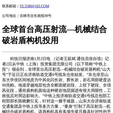
联系邮箱：
YL3180@163.COM
公司地址：吉林市吉长南线98号
全球首台高压射流—机械结合
破岩盾构机投用
科技日报济南1月2日电 （记者王延斌 通信员张自强）记
者2日从中铁（上海）投资集团无限公司（以下简称“中铁上
投”）领会到，全球首台高压射流—机械结合破岩盾构机“山大
号”于近日正在济南轨道交通6号线东仓坐始发。“东仓坐至山
东大学坐区间地质为中风化闪长岩、辉长岩，岩石局部硬度达
90兆帕。地道穿越地层包含全断面硬岩段、上软下硬段、全强
风化段，通俗盾构机面临这种硬岩地层掘进有很大局限性，工
效低且对周边影响大。”中铁上投济南轨道交通6号线总包部工
程部部长陈晓鹏引见，针对这一棘手难题，山东大合济南轨道
交通集团及中铁上投等多方力量，“量身”打制了高压射流—机
械结合破岩盾构机。该盾构机具有多项先辈且极具针对性的手