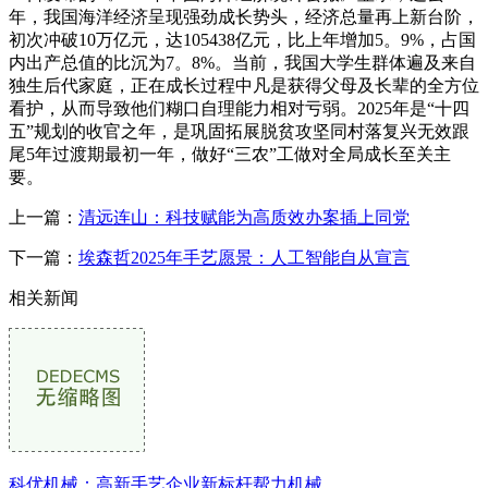
年，我国海洋经济呈现强劲成长势头，经济总量再上新台阶，
初次冲破10万亿元，达105438亿元，比上年增加5。9%，占国
内出产总值的比沉为7。8%。当前，我国大学生群体遍及来自
独生后代家庭，正在成长过程中凡是获得父母及长辈的全方位
看护，从而导致他们糊口自理能力相对亏弱。2025年是“十四
五”规划的收官之年，是巩固拓展脱贫攻坚同村落复兴无效跟
尾5年过渡期最初一年，做好“三农”工做对全局成长至关主
要。
上一篇：
清远连山：科技赋能为高质效办案插上同党
下一篇：
埃森哲2025年手艺愿景：人工智能自从宣言
相关新闻
科优机械：高新手艺企业新标杆帮力机械