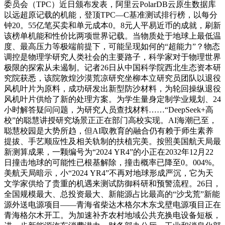
委员会（TPC）近日颁布发表，阿里云PolarDB云原生数据库
以远超原记载的机能，登顶TPC—C基准测试排行榜，以每分
钟20。55亿笔买卖和单元成本0。8元人平易近币的成就，刷新
该榜单机能和性价比两项世界记载。当物质处于地球上最低温
度、最高压力等极端前提下，可能呈现如何的“超能力”？物态
调控是物理学研究人类社会的主要路子，科学家对于物理世界
极限的探索从未遏制。记者26日从中国科学院西北生态资本研
究院获悉，该院敦煌沙漠荒凉研究坐柳本立研究员团队以退役
风机叶片为原料，成功研发出新型防沙材料，为轮回操纵退役
风机叶片供给了新的处理方案。为学生量身定制学业规划、24
小时解答疑问问题，为研究人员查找材料……“DeepSeek+高
校”的聪慧讲授研究场景正正在部门高校实现。AI海潮已至，
聪慧校园是大势所趋，但AI取教育的融合仍有赖于师生素养
提拔、手艺顺应性及相关轨制的扶植完美。按照美国航天局最
新测算成果，一颗编号为“2024 YR4”的小正在2032年12月22
日撞击地球的可能性已根基解除，撞击概率已降至0。004%。
美航天局暗示，小“2024 YR4”不再对地球形成严沉，它为天
文学家供给了贵重的机遇来测试防御科研和预警流程。26日，
全国规模最大、总投资最大、新能源占比最高的“沙戈荒”新能
源外送电源项目——青海省柴达木格尔木东戈壁电源项目正在
青海格尔木开工。为加速补齐农村地域公共充换电设备短板，