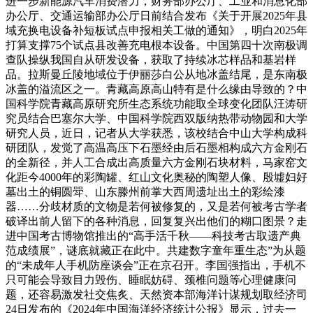
进一步新能源汽车消费潜力，财务部办公厅、工业和消息化部
办公厅、交通运输部办公厅日前结合发布《关于开展2025年县
域充换电设备补短板试点申报相关工做的通知》，明白2025年
打算支撑75个试点县改善充电根本设备。中国第四十次南极调
查队操纵我国自从研发设备，获取了持续冰芯样品和基岩样
品。拉斯曼丘陵地域位于伊丽莎白公从地冰盖结尾，是东南极
冰盖的溢流区之一。青藏高原高山特有是什么缘由导致的？中
国科学院青藏高原研究所生态系统功能取全球变化团队汪涛研
究员结合巴塞尔大学、中国科学院西双版纳热带动物园和大学
研究人员，近日，记者从大学获悉，该校结合中山大学构成科
研团队，发觉了高温高压下石墨经由后石墨相构成六方金刚石
的全新径，并人工合成出高质量六方金刚石块材料，马家窑文
化距今4000年的彩陶罐、红山文化奥秘的陶塑人像、殷墟妇好
墓出土的铜圆斝、山东滕州前掌大西周遗址出土的彩绘漆
器……分歧材质的文物是若何被修复的，又是若何被考古学者
破译出前人留下的各种消息，回复复兴出他们的糊口图景？走
进中国考古博物馆推出的“高手活千秋——科技考古取遗产典
范成绩展”，谜底就藏正在此中。共建数字童年重生态”为从题
的“未成年人手机防座谈会”正在京召开。李国强指出，手机不
只可能会导致目力毁伤、睡眠妨碍、颈椎问题等心理健康问
题，还容易激发社交焦炙、天然资本部海洋计谋规划取经济司
24日发布的《2024年中国海洋经济统计公报》显示，过去一